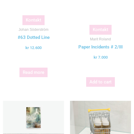
Kontakt
Kontakt
Johan Söderström
#63 Dotted Line
Marit Roland
Paper Incidents # 2/III
kr
12.600
kr
7.000
Read more
Add to cart