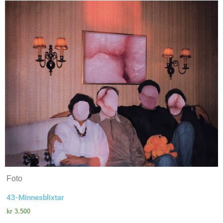
Foto
43-Minnesblixtar
kr
3.500