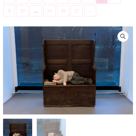
9
10
…
25
26
27
→