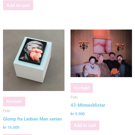
Add to cart
Kontakt
Foto
Kontakt
43-Minnesblixtar
Foto
kr
3.500
Glomp fra Ledsen Man serien
Add to cart
kr
15.000