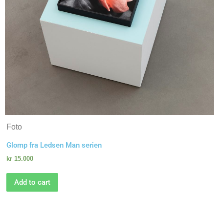
Foto
Glomp fra Ledsen Man serien
kr
15.000
Add to cart