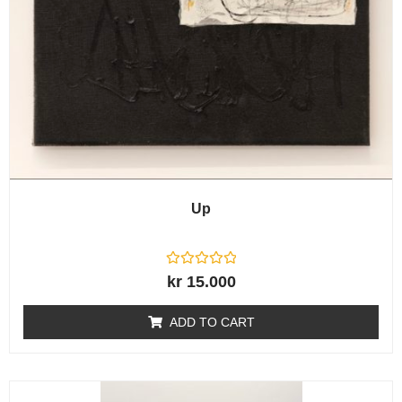
Up
R
kr
15.000
a
t
e
ADD TO CART
d
0
o
u
t
o
f