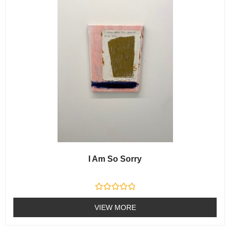
5
I Am So Sorry
R
a
VIEW MORE
t
e
d