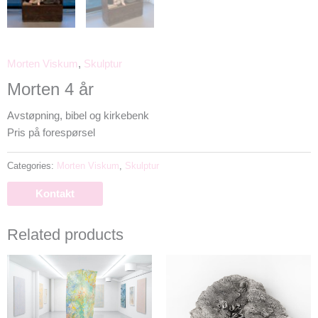
Morten Viskum
,
Skulptur
Morten 4 år
Avstøpning, bibel og kirkebenk
Pris på forespørsel
Categories:
Morten Viskum
,
Skulptur
Kontakt
Related products