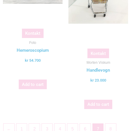
Kontakt
Foto
Hemeroscopium
Kontakt
kr
54.700
Morten Viskum
Handlevogn
kr
23.000
Add to cart
Add to cart
←
1
2
3
4
5
6
7
8