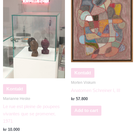
Kontakt
Morten Viskum
Kontakt
Anatomen Schreiner I, III
Marianne Heske
kr
57.800
Le rue est pleine de poupees
Add to cart
vivantes que se promener,
1971
kr
10.000