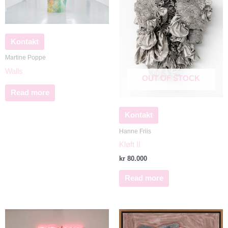
Kontakt
Martine Poppe
Walls
OUT OF STOCK
Read more
Kontakt
Hanne Friis
Kløft II
kr
80.000
Read more