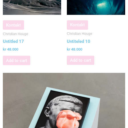
Kontakt
Kontakt
Christian Houge
Christian Houge
Untiteled 10
Untitled 17
kr
48.000
kr
48.000
Add to cart
Add to cart