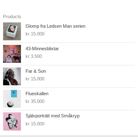
0
o
u
t
Products
o
f
Glomp fra Ledsen Man serien
5
kr
15.000
43-Minnesblixtar
kr
3.500
Far & Son
kr
15.000
Flueskallen
kr
35.000
Självporträtt med Småkryp
kr
15.000