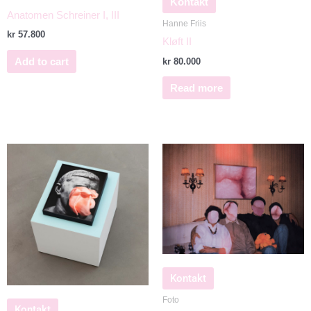
Kontakt
Anatomen Schreiner I, III
Hanne Friis
kr
57.800
Kløft II
Add to cart
kr
80.000
Read more
Kontakt
Foto
Kontakt