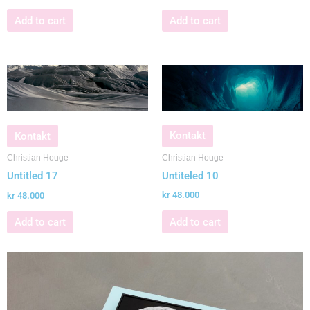
Add to cart
Add to cart
Kontakt
Kontakt
Christian Houge
Christian Houge
Untiteled 10
Untitled 17
kr
48.000
kr
48.000
Add to cart
Add to cart