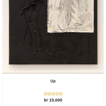
Up
R
kr
15.000
a
t