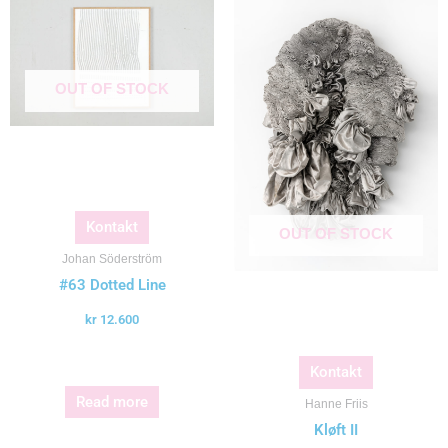
OUT OF STOCK
Kontakt
OUT OF STOCK
Johan Söderström
#63 Dotted Line
kr
12.600
Kontakt
Read more
Hanne Friis
Kløft II