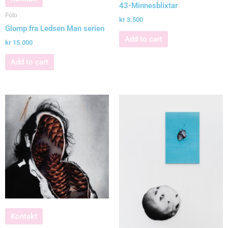
43-Minnesblixtar
Foto
kr
3.500
Glomp fra Ledsen Man serien
Add to cart
kr
15.000
Add to cart
Kontakt