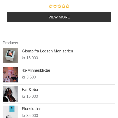
R
a
VIEW MORE
t
e
d
0
o
u
t
Products
o
f
Glomp fra Ledsen Man serien
5
kr
15.000
43-Minnesblixtar
kr
3.500
Far & Son
kr
15.000
Flueskallen
kr
35.000