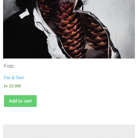
Foto
Far & Son
kr
15.000
Add to cart