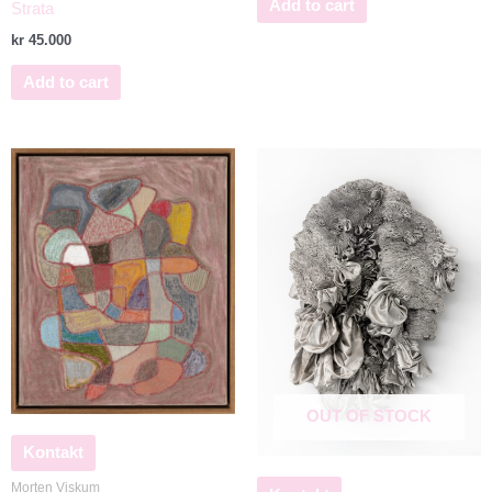
Add to cart
Strata
kr
45.000
Add to cart
OUT OF STOCK
Kontakt
Morten Viskum