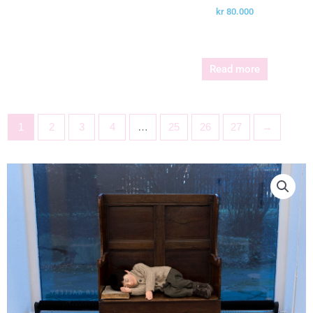
kr
80.000
Read more
1
2
3
4
…
25
26
27
→