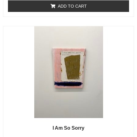
e
ADD TO CART
d
0
o
u
t
o
f
5
I Am So Sorry