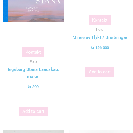
Kontakt
Foto
Minne av Flykt / Bristningar
kr
126.000
Kontakt
Foto
Ingeborg Stana Landskap,
Add to cart
maleri
kr
399
Add to cart