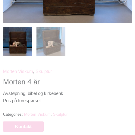
Morten Viskum
,
Skulptur
Morten 4 år
Avstøpning, bibel og kirkebenk
Pris på forespørsel
Categories:
Morten Viskum
,
Skulptur
Kontakt