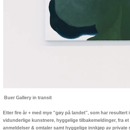
Buer Gallery in transit
Etter fire år + med mye “gøy på landet”, som har resultert i
vidunderlige kunstnere, hyggelige tilbakemeldinger, fra e
anmeldelser & omtaler samt hyggelige innkjøp av private s