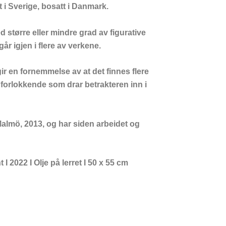
 i Sverige, bosatt i Danmark.
større eller mindre grad av figurative
ем обновлении были добавлены специальные вкладки казино
år igjen i flere av verkene.
етных аспектах своего предложения. Каждое обновление в 
 en fornemmelse av at det finnes flere
forlokkende som drar betrakteren inn i
almö, 2013, og har siden arbeidet og
2022 I Olje på lerret I 50 x 55 cm