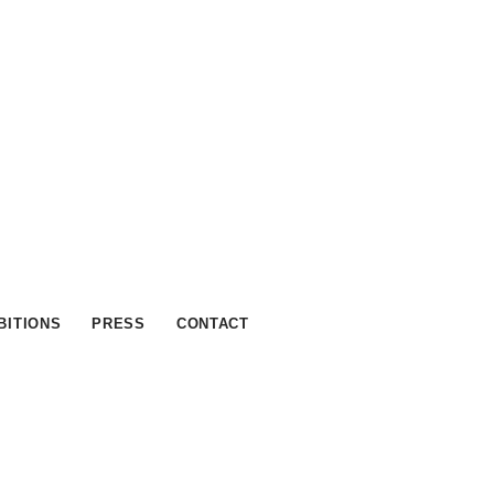
BITIONS
PRESS
CONTACT
е”? Наш ответ заключается в
робно описываем ниже. Мы
 что каждое казино, которое