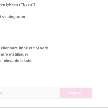
ve lykken i “byen”!
tt visningsrom.
ler bare finne et fint verk
ndre utstillinger
e relevante tekster