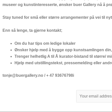
museer og kunstinteresserte, ønsker buer Gallery nå å prø
Stay tuned for små eller større arrangementer på vei til ny
Enn så lenge, ta gjerne kontakt;
Om du har tips om ledige lokaler
Ønsker hjelp med å bygge opp kunstsamlingen din, el
Trenger helhetlig A til Å kurator-bistand til større/ mi
Hjelp med utstillingstekst, pressemelding eller andr
tonje@buergallery.no / + 47 93676798i