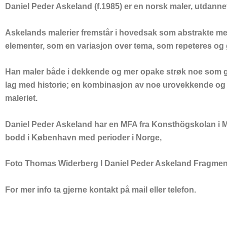
Daniel Peder Askeland (f.1985) er en norsk maler, utdannet
мы рекомендуем, является актуальным.
Askelands malerier fremstår i hovedsak som abstrakte med 
Кроме того, наш сайт постоянно развивается. В последн
elementer, som en variasjon over tema, som repeteres og g
как выбранное онлайн-казино PL проявляет себя в конкр
также отмечается так, чтобы это было заметно игроку.ii
Han maler både i dekkende og mer opake strøk noe som gir
lag med historie; en kombinasjon av noe urovekkende og 
maleriet.
Daniel Peder Askeland har en MFA fra Konsthögskolan i M
bodd i København med perioder i Norge,
Foto Thomas Widerberg I Daniel Peder Askeland Fragment I 
For mer info ta gjerne kontakt på mail eller telefon.