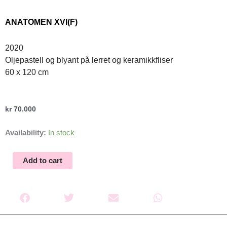
ANATOMEN XVI(F)
2020
Oljepastell og blyant på lerret og keramikkfliser
60 x 120 cm
kr
70.000
Anatomen
Availability:
In stock
XVI(F)
quantity
Add to cart